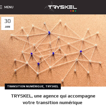
MENU
30
JAN
,
TRANSITION NUMÉRIQUE
TRYSKEL
TRYSKEL, une agence qui accompagne
votre transition numérique