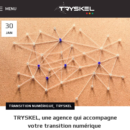
MENU
30
JAN
,
TRANSITION NUMÉRIQUE
TRYSKEL
TRYSKEL, une agence qui accompagne
votre transition numérique